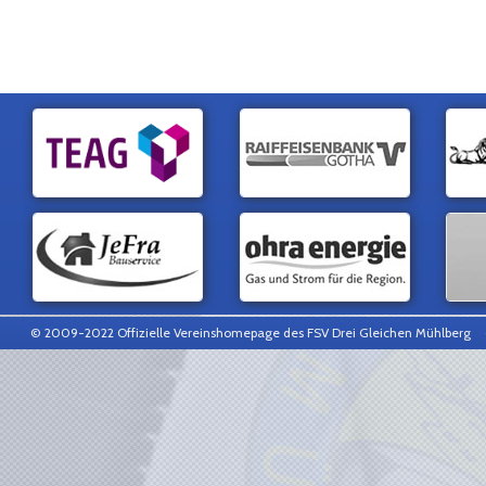
© 2009-2022 Offizielle Vereinshomepage des FSV Drei Gleichen Mühlberg