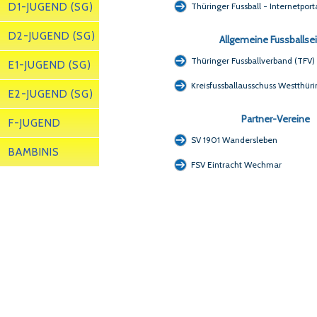
D1-JUGEND (SG)
Thüringer Fussball - Internetport
D2-JUGEND (SG)
Allgemeine Fussballse
Thüringer Fussballverband (TFV)
E1-JUGEND (SG)
Kreisfussballausschuss Westthür
E2-JUGEND (SG)
Partner-Vereine
F-JUGEND
SV 1901 Wandersleben
BAMBINIS
FSV Eintracht Wechmar