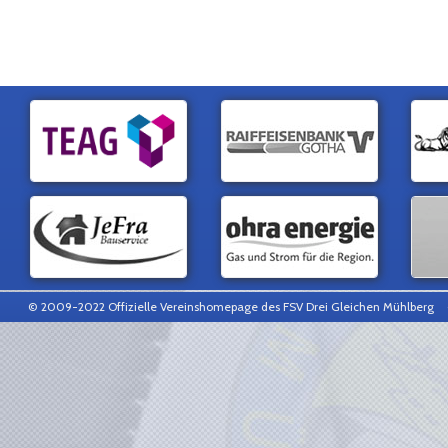
© 2009-2022 Offizielle Vereinshomepage des FSV Drei Gleichen Mühlberg